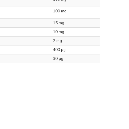
100 mg
15 mg
10 mg
2 mg
400 μg
30 μg